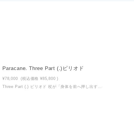
。
Paracane. Three Part (.)ピリオド
¥78,000
(税込価格
¥85,800
)
Three Part (.) ピリオド 杖が「身体を前へ押し出す」。 推進力をサポートする、最も機能的なカーボン杖 この杖がご自身に合うか、迷われている方へ 理学療法士がご相談をお受けします。 0567-55-8253（平日10:00-17:00） ☎ 電話で相談する ※ 無理にご購入いただく必要はありません。 歩き方・体の状態を伺ったうえでご案内します。 この杖を、そろそろ始めようと思っている方へ 最後は、ご自身の感覚でお選びください。 サイズ・モデル交換は1回まで対応しています。 ご不安がある場合は、 10日間お試しはこちら この杖がご自身に合うか、迷われている方へ 土日祝は電話相談ができません。 その代わり、 ご自宅で10日間じっくり試せます。 ※土日祝申込分は500円OFF 平日は3,300円税込 10日間お試しを申し込む ※お試し申込後、平日に順次ご連絡します。 文章での相談はLINEでも受け付けています。 LINEで相談する ※ご相談の結果、今回は購入を見送られる方もいらっしゃいます。 こんな方におすすめです 杖で体を「支える」だけでなく、前に進みたい方 歩幅が小さくなり、スムーズに足が出にくい方 姿勢を崩さず、安定したリズムで歩きたい方 リハビリ後も、機能的な杖を使い続けたい方 シュポーンの中で、最も機能性の高い杖を選びたい方 Three Part (.) ピリオドの特長 Three Part (.) ピリオドは、 杖に体重を預けるための道具ではなく、 身体を前へ進めるための道具として設計されています。 カーボンシャフトのしなりが、 接地から離地にかけて自然な反発力を生み出し、 次の一歩をスムーズに導きます。 この「推進力サポート」の考え方は、 多くの臨床現場・研究知見をもとに設計され、 シュポーンの杖の中でも最もエビデンスのある構造です。 また、グッドデザイン賞を受賞した「Model.Three Part」をベースに、 課題であった高さ調整ができない点を改善。 日常生活で使いやすい完成形として仕上げています。 仕様 推進力を生むカーボンシャフト構造 グリップ：左右兼用ラバーグリップ 杖ホルダー：標準搭載 高さ調整シャフト：ブラック（アルマイト仕上げ） 付属品 ・杖ゴム（装着済） ・落下防止ストラップ ・説明書権保証書 サイズ ショートサイズ（70〜80cm）身長目安：140〜160cm ロングサイズ（80〜90cm）身長目安：160〜180cm サイズ交換は1回まで対応いたします（到着後1週間以内）。 160cm前後の方はロングサイズ推奨です。 カラー ブラック（アルマイト仕上げ） 発送 送料無料・通常1〜2週間以内に発送 ▶︎ 推進力の考え方を詳しく見る