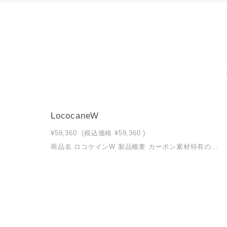
LococaneW
¥59,360
(税込価格
¥59,360
)
商品名 ロコケインW 製品概要 カーボン素材特有のしなりを活かした、「体にやさしい4点杖」です。しなやかな弾性と手に フィットする握り心地により、歩行時の衝撃をおだやかにします。ひざや手への負担に配慮し、 「ここちよさ」と「しなやかな歩行サポート」を実現しました。脚部には安定性の高い4点支持型 設計を採用し、安心感のある使用感を提供します。 サイズ（長さ・ベース）： ロングサイズ 長さ800-900mm(20mm間隔にて調整可能）ベース横幅125mm、縦幅105mm ショートサイズ 長さ700-800mm(20mm間隔にて調整可能）ベース横幅125mm、縦幅105mm 重量 ロングサイズ 520g ショートサイズ 500g 材質 本体 CFRP、アルミニウム グリップ・杖底ゴム TPE ベース脚部 ガラス繊維強化ポリプロピレン 最大使用者体重 100kg 折りたたみ可否 不可 使用上の注意 杖本来の用途に沿った使い方をお願いいたします。誤った使い方（上下逆さに持つ、横向きに使 うなど）による故障などに関しては一切の責任を負いかねます。 その他ご注意 介護保険 福祉用具貸与対象（歩行補助つえ）です。 システム上「税込み」で表示されますが、当商品は非課税59,360円です。 介護保険適用（自己負担額1〜3割）にてご購入を希望される場合は、こちらのページにて詳細をご確認ください。 ロコケインW（ワイド）詳細ページ 自費購入を希望される方はこのページにてご購入いただけます。