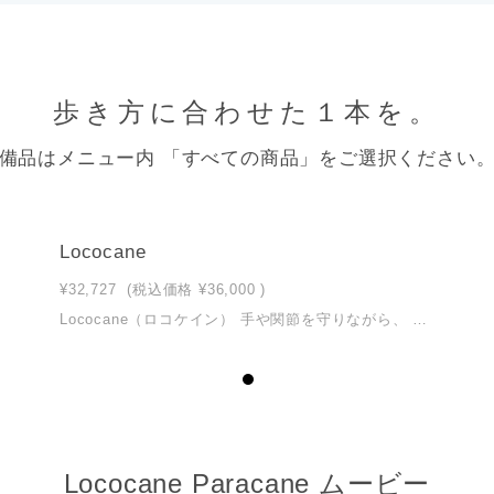
歩き方に合わせた１本を。
備品はメニュー内 「すべての商品」をご選択ください
Lococane
¥32,727
(税込価格
¥36,000
)
Lococane（ロコケイン） 手や関節を守りながら、 姿勢よく歩くために考えられたカーボン杖 この杖を使い始めるタイミングで迷っている方へ 理学療法士がご相談をお受けします。 0567-55-8253（平日10:00-17:00） ※ 今すぐ購入しなくても大丈夫です。 状況をお伺いしたうえでご案内します。 ☎ 電話で相談する この杖を、そろそろ始めようと思っている方へ 最後は、ご自身の感覚でお選びください。 サイズ・モデル交換は1回まで対応しています。 ご不安がある場合は、 10日間お試しはこちら この杖を使い始めるタイミングで迷っている方へ 土日祝は電話相談ができません。 その代わり、 ご自宅で10日間じっくり試せます。 ※土日祝申込分は500円OFF 平日は3,300円税込 10日間お試しを申し込む ※お試し申込後、平日に順次ご連絡します。 文章での相談はLINEでも受け付けています。 LINEで相談する ※ご相談の結果、今回は購入を見送られる方もいらっしゃいます。 こんな方におすすめです お膝や股関節に不安を感じている方 姿勢を意識して、安定して歩きたい方 最近ふらつきがあり、転倒が心配な方 長時間杖を使うと、腕や手が疲れる方 杖に頼りすぎて、手の痛みやしびれを感じたことがある方 ロコケインの特長 ロコケインは、杖が「たわむ」ことで接地時の衝撃をやわらげ、 手や足の関節への負担を軽減します。 また、このたわみが自然な反発力を生み、 歩く姿勢を整えながら前に進む感覚をサポートします。 仕様 グリップ：ラバー素材（ブラック） 杖ホルダー：エラストマー素材（ブラック） 高さ調整シャフト：ブラック（アルマイト仕上げ） サイズ ショートサイズ（70〜80cm）身長目安：140〜160cm ロングサイズ（80〜90cm）身長目安：160〜180cm サイズ交換は1回まで対応いたします（到着後1週間以内）。 160cm前後の方はロングサイズ推奨です。 サイズに迷われた場合も、お電話でご相談ください。 カラー ブラック 付属品 杖ゴム1個（装着済み） 落下防止用ストラップ1個（装着済み） 説明書兼保証書 発送 送料無料・通常1〜2週間以内に発送 ＊万一不良や破損があった場合は、速やかに交換・返品を承ります。 お客様都合による返品・交換はご遠慮ください。 お支払い クレジットカード払い・代引き 分割払いをご希望の方は、 楽天市場（シュポーン公式ショップ） にて対応しております。 ▶︎ もっと詳しい説明はこちら
Lococane Paracane ムービー