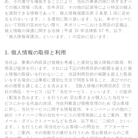
め、その遵守を徹底することにより、当社の事業の⽤に供するすべ
ての個⼈情報（⽒名、⽣年⽉⽇、その他の記述等により特定の個⼈
を識別できる情報であって、個⼈情報保護法第 2 条第 1 項に定め
るものをいいます。）を適切に取り扱います。なお、本ポリシーに
おいて別段の定めがない限り、本ポリシーにおける⽤語の定義は、
個⼈情報の保護に関する法律（平成 15 年法律第 57 号。以下、
「個⼈情報保護法」といいます。）の定めに従います。
1. 個⼈情報の取得と利⽤
当社は、事業の内容及び規模を考慮した適切な個⼈情報の取得、利
⽤及び提供を⾏います。それには下記の利⽤⽬的の範囲を超えた個
⼈情報の取扱いを⾏わないこと、当該利⽤⽬的の範囲を超えた取扱
いをする場合には事前に適切な⽅法で同意を得ること、及びそのた
めの措置を講じることを含みます。 【個⼈情報の利⽤⽬的】 ①当
社の商品・サービス（以下「当社サービス」といいます。）の提供
（配送を含みます。）を⾏うため ②お客さまが購⼊した当社サー
ビスにかかる代⾦の決済、与信判断及び債権管理のため ③お客様
に対し、当社サービスに関する情報提供、キャンペーンその他のご
紹介（マイページ等の当社サービスの管理画⾯によるご案内、電⼦
メール・ダイレクトメールなどを含み、以下単に「ご紹介」といい
ます。）を⾏うため ④当社からお客様への問合せ、アフターサー
ビス、ご案内、その他取引の遂⾏を⾏うため ⑤お客様からのご意