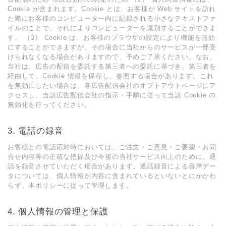
Cookie が含まれます。Cookie とは、お客様が Web サイトを訪れ
た際にお客様のコンピューター内に記録される⼩さなテキストファ
イルのことで、それによりコンピューターを識別することができま
す。 （3） Cookie は、お客様のブラウザの設定により機能を無効
にすることができますが、その場合に当社からのサービスが⼀部受
けられなくなる場合がありますので、予めご了承ください。なお、
当社は、広告の配信を委託する第三者への委託に基づき、第三者を
経由して、Cookie 情報を保存し、参照する場合があります。これ
を無効にしたい場合は、各広告配信会社のオプトアウトページにア
クセスし、当該広告配信会社の指⽰・⼿順に従って当該 Cookie の
無効化を⾏ってください。
3. 電話の録⾳
お客様との電話応対時においては、ご注⽂・ご意⾒・ご要望・お問
合せ内容等の正確な把握及び今後の当社サービス向上のために、通
話を録⾳させていただく場合があります。通話録⾳による⾳声デー
タについては、個⼈情報が内容に含まれているといないとにかかわ
らず、本ポリシーに従って管理します。
4. 個⼈情報の管理と保護