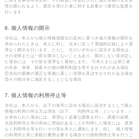
に関する事項等を定め、その取扱いを委託された個⼈情報の安全管
理が図られるよう、委託を受けた者に対する必要かつ適切な監督を
⾏います。
6. 個⼈情報の開⽰
当社は、本⼈から個⼈情報保護法の定めに基づき個⼈情報の開⽰を
求められたときは、本⼈に対し、法令に従って電磁的記録により遅
滞なく開⽰を⾏います。ただし、次のいずれかに該当する場合は、
その全部または⼀部を開⽰しないこともあり、開⽰しない旨決定し
た場合には、その旨を遅滞なく通知します。 ①本⼈または第三者
の⽣命、⾝体、財産その他の権利利益を害するおそれがある場合
②当社の業務の適正な実施に著しい⽀障を及ぼすおそれがある場合
③その他法令に違反することとなる場合
7. 個⼈情報の利⽤停⽌等
当社は、本⼈から、以下の各号に定める場合に該当するとして個⼈
情報の利⽤の停⽌⼜は消去（以下、「利⽤停⽌等」といいます。）
を求められた場合には、遅滞なく必要な調査を⾏い、調査の結果、
当該利⽤停⽌等の求めに理由があることが判明した場合には、遅滞
なく利⽤停⽌等を⾏いその旨を本⼈に通知します。但し、個⼈情報
の利⽤停⽌等に多額の費⽤を要する場合その他利⽤停⽌等を⾏うこ