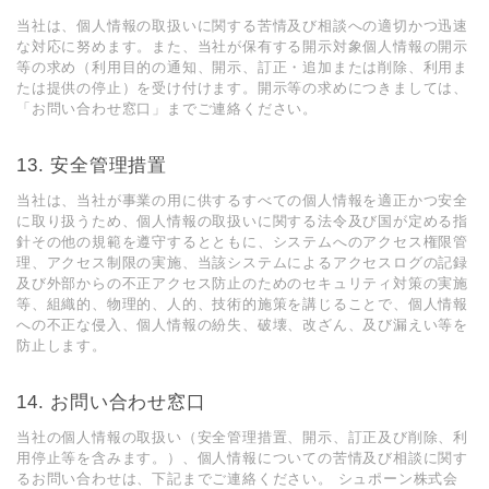
当社は、個⼈情報の取扱いに関する苦情及び相談への適切かつ迅速
な対応に努めます。また、当社が保有する開⽰対象個⼈情報の開⽰
等の求め（利⽤⽬的の通知、開⽰、訂正・追加または削除、利⽤ま
たは提供の停⽌）を受け付けます。開⽰等の求めにつきましては、
「お問い合わせ窓⼝」までご連絡ください。
13. 安全管理措置
当社は、当社が事業の⽤に供するすべての個⼈情報を適正かつ安全
に取り扱うため、個⼈情報の取扱いに関する法令及び国が定める指
針その他の規範を遵守するとともに、システムへのアクセス権限管
理、アクセス制限の実施、当該システムによるアクセスログの記録
及び外部からの不正アクセス防⽌のためのセキュリティ対策の実施
等、組織的、物理的、⼈的、技術的施策を講じることで、個⼈情報
への不正な侵⼊、個⼈情報の紛失、破壊、改ざん、及び漏えい等を
防⽌します。
14. お問い合わせ窓⼝
当社の個⼈情報の取扱い（安全管理措置、開⽰、訂正及び削除、利
⽤停⽌等を含みます。）、個⼈情報についての苦情及び相談に関す
るお問い合わせは、下記までご連絡ください。 シュポーン株式会