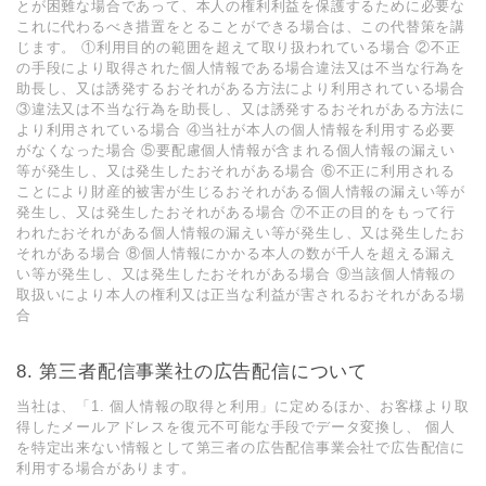
とが困難な場合であって、本⼈の権利利益を保護するために必要な
これに代わるべき措置をとることができる場合は、この代替策を講
じます。 ①利⽤⽬的の範囲を超えて取り扱われている場合 ②不正
の⼿段により取得された個⼈情報である場合違法⼜は不当な⾏為を
助⻑し、⼜は誘発するおそれがある⽅法により利⽤されている場合
③違法⼜は不当な⾏為を助⻑し、⼜は誘発するおそれがある⽅法に
より利⽤されている場合 ④当社が本⼈の個⼈情報を利⽤する必要
がなくなった場合 ⑤要配慮個⼈情報が含まれる個⼈情報の漏えい
等が発⽣し、⼜は発⽣したおそれがある場合 ⑥不正に利⽤される
ことにより財産的被害が⽣じるおそれがある個⼈情報の漏えい等が
発⽣し、⼜は発⽣したおそれがある場合 ⑦不正の⽬的をもって⾏
われたおそれがある個⼈情報の漏えい等が発⽣し、⼜は発⽣したお
それがある場合 ⑧個⼈情報にかかる本⼈の数が千⼈を超える漏え
い等が発⽣し、⼜は発⽣したおそれがある場合 ⑨当該個⼈情報の
取扱いにより本⼈の権利⼜は正当な利益が害されるおそれがある場
合
8. 第三者配信事業社の広告配信について
当社は、「1. 個⼈情報の取得と利⽤」に定めるほか、お客様より取
得したメールアドレスを復元不可能な⼿段でデータ変換し、 個⼈
を特定出来ない情報として第三者の広告配信事業会社で広告配信に
利⽤する場合があります。