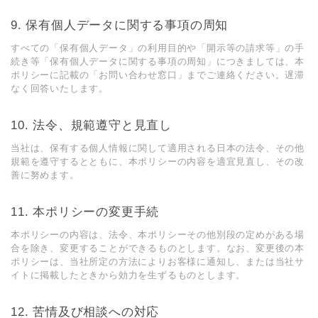
9. 保有個⼈データに関する事項の周知
すべての「保有個⼈データ」の利⽤⽬的や「開⽰等の請求等」の⼿
続き等「保有個⼈データに関する事項の周知」につきましては、本
ポリシーに記載の「お問い合わせ窓⼝」までご連絡ください。遅滞
なく回答いたします。
10. 法令、規範遵守と⾒直し
当社は、保有する個⼈情報に関して適⽤される⽇本の法令、その他
規範を遵守するとともに、本ポリシーの内容を適宜⾒直し、その改
善に努めます。
11. 本ポリシーの変更⼿続
本ポリシーの内容は、法令、本ポリシーその他別段の定めがある場
合を除き、変更することができるものとします。なお、変更後の本
ポリシーは、当社所定の⽅法によりお客様に通知し、または当社サ
イトに掲載したときから効⼒を⽣ずるものとします。
12. 苦情及び相談への対応