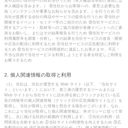
⾒やお問い合わせへの対応を⾏うため（本⼈確認を求めた場合には
本⼈確認を含みます。） ⑥当社からお客様への、運営上必要な告
知（メンテナンスや重要なお知らせを含みます。）を⾏うため ⑦
当社が提携する会社の商品やサービスの提供を⾏うため ⑧当社が
開催するイベント・セミナー等のご紹介のため ⑨当社サービスに
関するアンケート・取材等へのご協⼒依頼や各種イベントへのご参
加をお願いし、またはその結果報告を⾏うため ⑩当社サービスの
利⽤履歴等を調査・分析し、その結果を当社サービスの改良・開発
や広告の配信に利⽤するため ⑪当社サービスの広告配信に利⽤す
るため ⑫当社サービスの利⽤規約に違反したお客さまや、不正・
不当な⽬的で当社サービスを利⽤しようとする者を特定しご利⽤を
お断りするため
2. 個⼈関連情報の取得と利⽤
（1） 当社は、当社が運営する Web サイト（以下、「当社サイ
ト」といいます。）において、第三者の運営するツールまたは
Web サイトから当社サイトに訪れ得る前にクリックされている広
告の情報等の個⼈関連情報（クリック⽇や広告掲載サイトなど）を
取得し、当社が取得した情報と照合する場合がございます。なお、
これにより当社が取得した個⼈関連情報は、本ポリシーに従って管
理し、次に掲げる⽬的の範囲内で利⽤します。 ①当社の利⽤・訪
問状況を分析するため ②当社サイトの利便性を向上するため ③広
告配信のため ④広告効果の測定のため （2） 個⼈関連情報には、