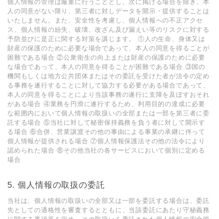
個⼈情報の管理は厳重に⾏うこととし、次に掲げる場合を除き、本
⼈の同意がない限り、第三者に対しデータを開⽰・提供することは
いたしません。また、安全性を考慮し、個⼈情報への不正アクセ
ス、個⼈情報の紛失、破壊、改ざん及び漏えい等のリスクに対する
予防並びに是正に関する対策を講じます。 ①⼈の⽣命、⾝体⼜は
財産の保護のために必要な場合であって、本⼈の同意を得ることが
困難である場合 ②公衆衛⽣の向上または財産の保護のために必要
な場合であって、本⼈の同意を得ることが困難である場合 ③国の
機関もしくは地⽅公共団体またはその委託を受けた者が法令の定め
る事務を遂⾏することに対して協⼒する必要がある場合であって、
本⼈の同意を得ることにより当該事務の遂⾏に⽀障を及ぼすおそれ
がある場合 ④業務を円滑に遂⾏するため、利⽤⽬的の達成に必要
な範囲内において個⼈情報の取扱いの全部または⼀部を第三者に委
託する場合 ⑤当社に対して秘密保持義務を負う者に対して開⽰す
る場合 ⑥合併、営業譲渡その他の事由による事業の承継に伴って
個⼈情報が提供される場合 ⑦個⼈情報保護法その他の法令により
認められた場合 ⑧その他当社の各サービスにおいて個別に定める
場合
5. 個⼈情報の取扱の委託
当社は、個⼈情報の取扱いの全部⼜は⼀部を委託する場合は、委託
先としての適格性を審査するとともに、当該委託にあたり守秘義務